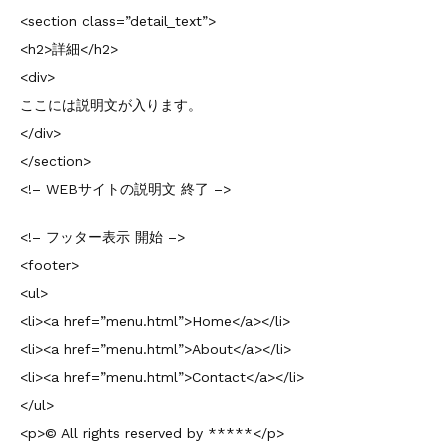
<section class=”detail_text”>
<h2>詳細</h2>
<div>
ここには説明文が入ります。
</div>
</section>
<!– WEBサイトの説明文 終了 –>
<!– フッター表示 開始 –>
<footer>
<ul>
<li><a href=”menu.html”>Home</a></li>
<li><a href=”menu.html”>About</a></li>
<li><a href=”menu.html”>Contact</a></li>
</ul>
<p>© All rights reserved by *****</p>