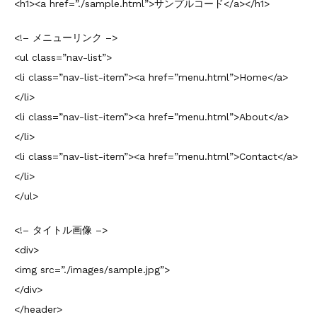
<h1><a href=”./sample.html”>サンプルコード</a></h1>
<!– メニューリンク –>
<ul class=”nav-list”>
<li class=”nav-list-item”><a href=”menu.html”>Home</a>
</li>
<li class=”nav-list-item”><a href=”menu.html”>About</a>
</li>
<li class=”nav-list-item”><a href=”menu.html”>Contact</a>
</li>
</ul>
<!– タイトル画像 –>
<div>
<img src=”./images/sample.jpg”>
</div>
</header>