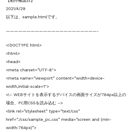
【動作確認日】
2021/4/29
以下は、sample.htmlです。
——————————————————————-
<!DOCTYPE html>
<html>
<head>
<meta charset=”UTF-8″>
<meta name=”viewport” content=”width=device-
width,initial-scale=1″>
<!– WEBサイトを表示するデバイスの画面サイズが764px以上の
場合、PC用CSSを読み込む –>
<link rel=”stylesheet” type=”text/css”
href=”./css/sample_pc.css” media=”screen and (min-
width:764px)”>