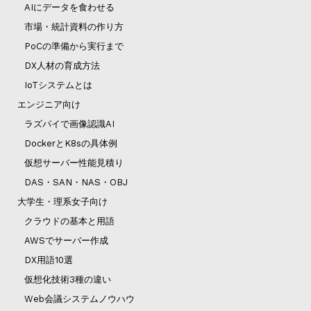
AIにデータを食わせる
市場・統計資料の作り方
PoCの準備から実行まで
DX人材の育成方法
IoTシステムとは
エンジニア向け
ラズパイで画像認識AI
DockerとK8sの具体例
仮想サーバー性能見積り
DAS・SAN・NAS・OBJ
大学生・理系女子向け
クラウドの基本と用語
AWSでサーバー作成
DX用語10選
仮想化技術3種の違い
Web会議システムノウハウ