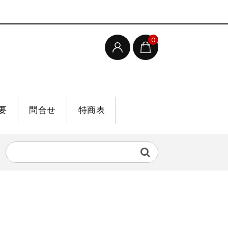
0
要
問合せ
特商表