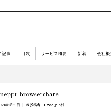
ド記事
目次
サービス概要
新着
会社概
lueppt_browsershare
021年1月19日
投稿者：ITzoo.jp n村