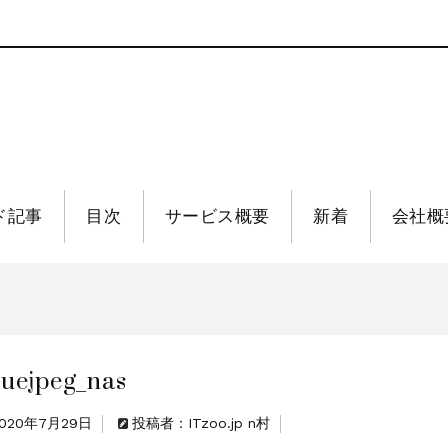
ド記事
目次
サービス概要
新着
会社概
luejpeg_nas
2020年7月29日
投稿者：ITzoo.jp n村