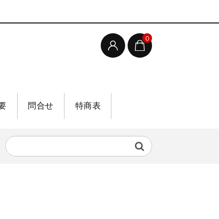
0
要
問合せ
特商表