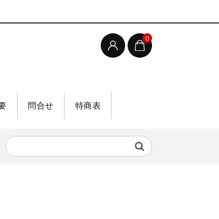
0
要
問合せ
特商表