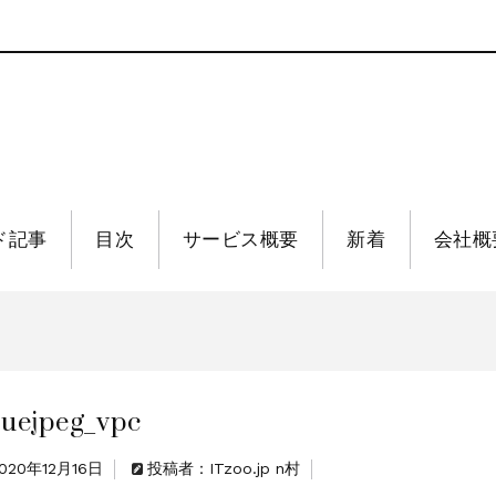
ド記事
目次
サービス概要
新着
会社概
luejpeg_vpc
020年12月16日
投稿者：ITzoo.jp n村