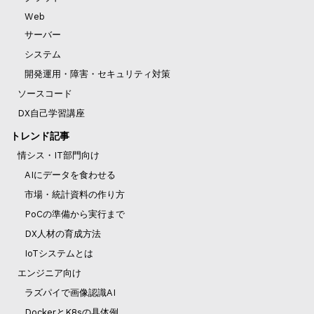
Web
サーバー
システム
開発運用・障害・セキュリティ対策
ソースコード
DX自己学習講座
トレンド記事
情シス・IT部門向け
AIにデータを食わせる
市場・統計資料の作り方
PoCの準備から実行まで
DX人材の育成方法
IoTシステムとは
エンジニア向け
ラズパイで画像認識AI
DockerとK8sの具体例