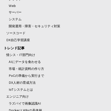
Web
サーバー
システム
開発運用・障害・セキュリティ対策
ソースコード
DX自己学習講座
トレンド記事
情シス・IT部門向け
AIにデータを食わせる
市場・統計資料の作り方
PoCの準備から実行まで
DX人材の育成方法
IoTシステムとは
エンジニア向け
ラズパイで画像認識AI
DockerとK8sの具体例