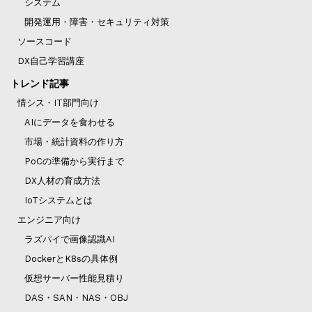
システム
開発運用・障害・セキュリティ対策
ソースコード
DX自己学習講座
トレンド記事
情シス・IT部門向け
AIにデータを食わせる
市場・統計資料の作り方
PoCの準備から実行まで
DX人材の育成方法
IoTシステムとは
エンジニア向け
ラズパイで画像認識AI
DockerとK8sの具体例
仮想サーバー性能見積り
DAS・SAN・NAS・OBJ