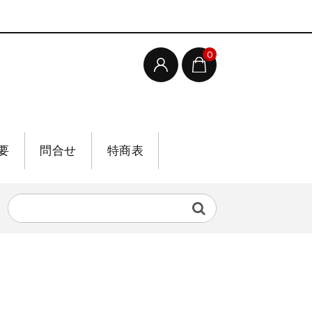
0
要
問合せ
特商表